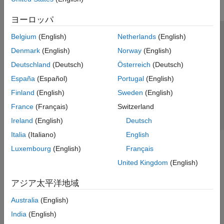
ヨーロッパ
Belgium
(English)
Netherlands
(English)
トラストセンター
商標
プライバシー ポリシー
Denmark
(English)
Norway
(English)
違法コピー防止
アプリケーション ステータス
お問い合わせ
Deutschland
(Deutsch)
Österreich
(Deutsch)
© 1994-2026 The MathWorks, Inc.
España
(Español)
Portugal
(English)
Finland
(English)
Sweden
(English)
Web サイ
日本
France
(Français)
Switzerland
Ireland
(English)
Deutsch
Italia
(Italiano)
English
Luxembourg
(English)
Français
United Kingdom
(English)
アジア太平洋地域
Australia
(English)
India
(English)