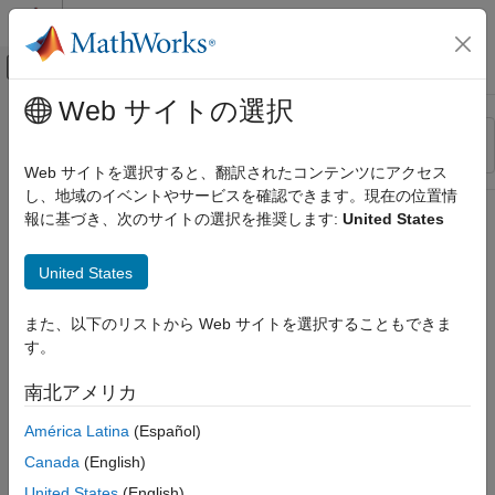
コンテンツへスキップ
MATLAB ヘルプ センター
オフキャンバス ナビゲーション メ
メインコンテンツ
Web サイトの選択
リソース
並べ替え
ソース
Web サイトを選択すると、翻訳されたコンテンツにアクセス
し、地域のイベントやサービスを確認できます。現在の位置情
ステータス
報に基づき、次のサイトの選択を推奨します:
United States
United States
また、以下のリストから Web サイトを選択することもできま
す。
南北アメリカ
América Latina
(Español)
Canada
(English)
United States
(English)