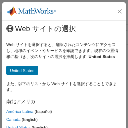
コンテンツへスキップ
MATLAB ヘルプ センター
オフキャンバス ナビゲーション メ
メインコンテンツ
Web サイトの選択
リソース
並べ替え
ソース
Web サイトを選択すると、翻訳されたコンテンツにアクセス
し、地域のイベントやサービスを確認できます。現在の位置情
ステータス
報に基づき、次のサイトの選択を推奨します:
United States
United States
また、以下のリストから Web サイトを選択することもできま
す。
南北アメリカ
América Latina
(Español)
Canada
(English)
United States
(English)