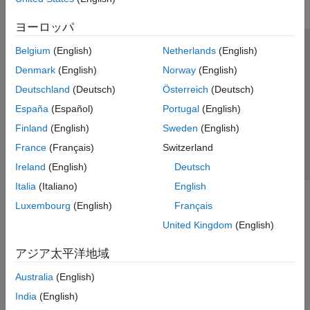
ヨーロッパ
Belgium
(English)
Netherlands
(English)
トラストセンター
商標
プライバシー ポリシー
Denmark
(English)
Norway
(English)
違法コピー防止
アプリケーション ステータス
お問い合わせ
Deutschland
(Deutsch)
Österreich
(Deutsch)
© 1994-2026 The MathWorks, Inc.
España
(Español)
Portugal
(English)
Finland
(English)
Sweden
(English)
Web サイ
日本
France
(Français)
Switzerland
Ireland
(English)
Deutsch
Italia
(Italiano)
English
Luxembourg
(English)
Français
United Kingdom
(English)
アジア太平洋地域
Australia
(English)
India
(English)