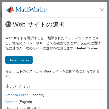
コンテンツへスキップ
MATLAB ヘルプ センター
オフキャンバス ナビゲーション メ
メインコンテンツ
Web サイトの選択
リソース
並べ替え
ソース
Web サイトを選択すると、翻訳されたコンテンツにアクセス
し、地域のイベントやサービスを確認できます。現在の位置情
ステータス
報に基づき、次のサイトの選択を推奨します:
United States
United States
また、以下のリストから Web サイトを選択することもできま
す。
南北アメリカ
América Latina
(Español)
Canada
(English)
United States
(English)