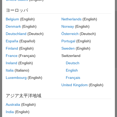
ヨーロッパ
Belgium
(English)
Netherlands
(English)
トラストセンター
商標
プライバシー ポリシー
Denmark
(English)
Norway
(English)
違法コピー防止
アプリケーション ステータス
お問い合わせ
Deutschland
(Deutsch)
Österreich
(Deutsch)
© 1994-2026 The MathWorks, Inc.
España
(Español)
Portugal
(English)
Finland
(English)
Sweden
(English)
Web サイ
日本
France
(Français)
Switzerland
Ireland
(English)
Deutsch
Italia
(Italiano)
English
Luxembourg
(English)
Français
United Kingdom
(English)
アジア太平洋地域
Australia
(English)
India
(English)