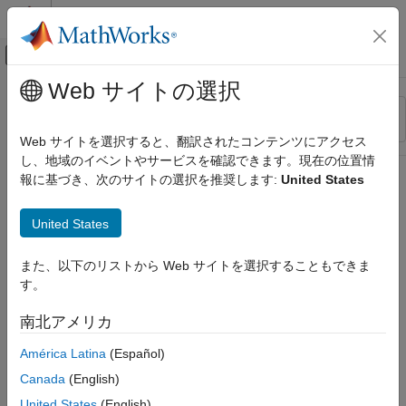
コンテンツへスキップ
MATLAB ヘルプ センター
オフキャンバス ナビゲーション メ
メインコンテンツ
Web サイトの選択
リソース
並べ替え
ソース
Web サイトを選択すると、翻訳されたコンテンツにアクセス
し、地域のイベントやサービスを確認できます。現在の位置情
ステータス
報に基づき、次のサイトの選択を推奨します:
United States
United States
また、以下のリストから Web サイトを選択することもできま
す。
南北アメリカ
América Latina
(Español)
Canada
(English)
United States
(English)