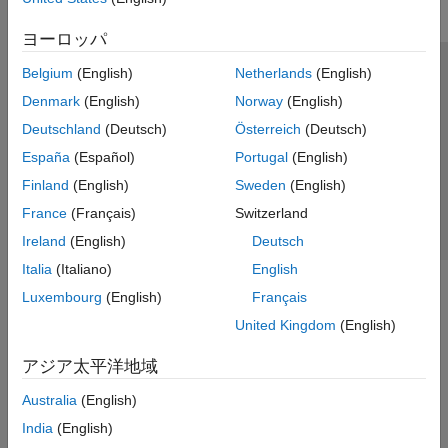
ヨーロッパ
Belgium
(English)
Netherlands
(English)
トラストセンター
商標
プライバシー ポリシー
Denmark
(English)
Norway
(English)
違法コピー防止
アプリケーション ステータス
お問い合わせ
Deutschland
(Deutsch)
Österreich
(Deutsch)
© 1994-2026 The MathWorks, Inc.
España
(Español)
Portugal
(English)
Finland
(English)
Sweden
(English)
Web サイ
日本
France
(Français)
Switzerland
Ireland
(English)
Deutsch
Italia
(Italiano)
English
Luxembourg
(English)
Français
United Kingdom
(English)
アジア太平洋地域
Australia
(English)
India
(English)