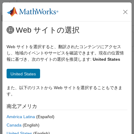
コンテンツへスキップ
MATLAB ヘルプ センター
オフキャンバス ナビゲーション メ
メインコンテンツ
Web サイトの選択
リソース
並べ替え
ソース
Web サイトを選択すると、翻訳されたコンテンツにアクセス
し、地域のイベントやサービスを確認できます。現在の位置情
ステータス
報に基づき、次のサイトの選択を推奨します:
United States
United States
また、以下のリストから Web サイトを選択することもできま
す。
南北アメリカ
América Latina
(Español)
Canada
(English)
United States
(English)