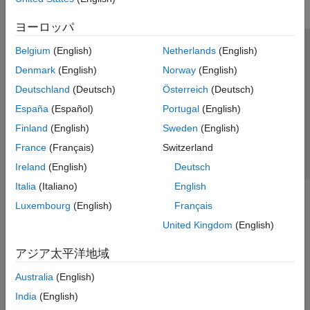
ヨーロッパ
Belgium
(English)
Netherlands
(English)
トラストセンター
商標
プライバシー ポリシー
Denmark
(English)
Norway
(English)
違法コピー防止
アプリケーション ステータス
お問い合わせ
Deutschland
(Deutsch)
Österreich
(Deutsch)
© 1994-2026 The MathWorks, Inc.
España
(Español)
Portugal
(English)
Finland
(English)
Sweden
(English)
Web サイ
日本
France
(Français)
Switzerland
Ireland
(English)
Deutsch
Italia
(Italiano)
English
Luxembourg
(English)
Français
United Kingdom
(English)
アジア太平洋地域
Australia
(English)
India
(English)