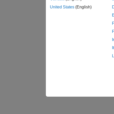
United States
(English)
F
I
I