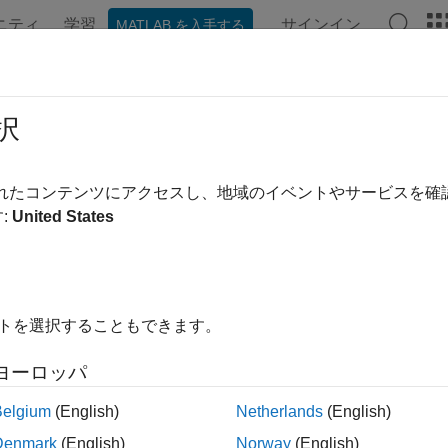
ニティ
学習
サインイン
MATLAB を入手する
択
替え
されたコンテンツにアクセスし、地域のイベントやサービスを
:
United States
イトを選択することもできます。
ヨーロッパ
Belgium
(English)
Netherlands
(English)
Denmark
(English)
Norway
(English)