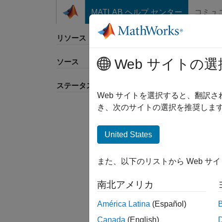
コンテンツへスキップ
MATLAB ヘルプ センター
コミュ
リソース
Web サイトの選
ソース
並べ
ステータス
Web サイトを選択すると、翻訳
き、次のサイトの選択を推奨します
United States
また、以下のリストから Web サ
南北アメリカ
América Latina
(Español)
Canada
(English)