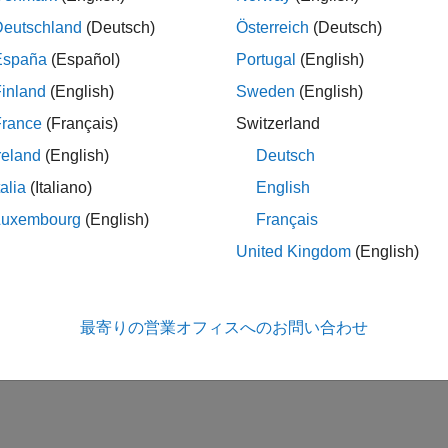
Deutschland
(Deutsch)
Österreich
(Deutsch)
España
(Español)
Portugal
(English)
inland
(English)
Sweden
(English)
France
(Français)
Switzerland
reland
(English)
Deutsch
talia
(Italiano)
English
Luxembourg
(English)
Français
United Kingdom
(English)
最寄りの営業オフィスへのお問い合わせ