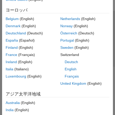
ヨーロッパ
Belgium
(English)
Netherlands
(English)
トラストセンター
商標
プライバシー ポリシー
Denmark
(English)
Norway
(English)
違法コピー防止
アプリケーション ステータス
お問い合わせ
Deutschland
(Deutsch)
Österreich
(Deutsch)
© 1994-2026 The MathWorks, Inc.
España
(Español)
Portugal
(English)
Finland
(English)
Sweden
(English)
Web サイ
日本
France
(Français)
Switzerland
Ireland
(English)
Deutsch
Italia
(Italiano)
English
Luxembourg
(English)
Français
United Kingdom
(English)
アジア太平洋地域
Australia
(English)
India
(English)