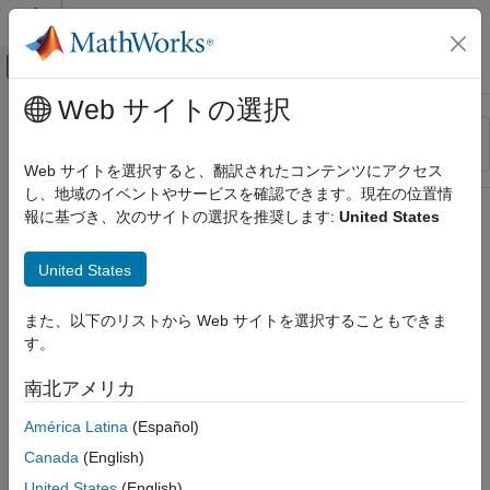
コンテンツへスキップ
MATLAB ヘルプ センター
オフキャンバス ナビゲーション メ
メインコンテンツ
Web サイトの選択
リソース
並べ替え
ソース
Web サイトを選択すると、翻訳されたコンテンツにアクセス
し、地域のイベントやサービスを確認できます。現在の位置情
ステータス
報に基づき、次のサイトの選択を推奨します:
United States
United States
また、以下のリストから Web サイトを選択することもできま
す。
南北アメリカ
América Latina
(Español)
Canada
(English)
United States
(English)