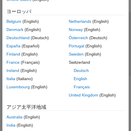
ヨーロッパ
Belgium
(English)
Netherlands
(English)
トラストセンター
商標
プライバシー ポリシー
Denmark
(English)
Norway
(English)
違法コピー防止
アプリケーション ステータス
お問い合わせ
Deutschland
(Deutsch)
Österreich
(Deutsch)
© 1994-2026 The MathWorks, Inc.
España
(Español)
Portugal
(English)
Finland
(English)
Sweden
(English)
Web サイ
日本
France
(Français)
Switzerland
Ireland
(English)
Deutsch
Italia
(Italiano)
English
Luxembourg
(English)
Français
United Kingdom
(English)
アジア太平洋地域
Australia
(English)
India
(English)