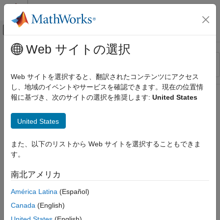
コンテンツへスキップ
MATLAB ヘルプ センター
オフキャンバス ナビゲーション メ
メインコンテンツ
Web サイトの選択
リソース
並べ替え
ソース
Web サイトを選択すると、翻訳されたコンテンツにアクセス
し、地域のイベントやサービスを確認できます。現在の位置情
ステータス
報に基づき、次のサイトの選択を推奨します:
United States
United States
また、以下のリストから Web サイトを選択することもできま
す。
南北アメリカ
América Latina
(Español)
Canada
(English)
United States
(English)