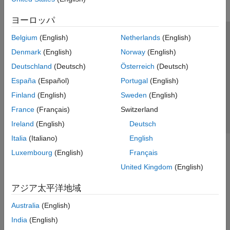
ヨーロッパ
Belgium
(English)
Netherlands
(English)
トラストセンター
商標
プライバシー ポリシー
Denmark
(English)
Norway
(English)
違法コピー防止
アプリケーション ステータス
お問い合わせ
Deutschland
(Deutsch)
Österreich
(Deutsch)
© 1994-2026 The MathWorks, Inc.
España
(Español)
Portugal
(English)
Finland
(English)
Sweden
(English)
Web サイ
日本
France
(Français)
Switzerland
Ireland
(English)
Deutsch
Italia
(Italiano)
English
Luxembourg
(English)
Français
United Kingdom
(English)
アジア太平洋地域
Australia
(English)
India
(English)