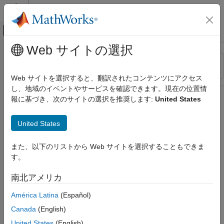
コンテンツへスキップ
MATLAB ヘルプ センター
オフキャンバス ナビゲーション メ
メインコンテンツ
Web サイトの選択
リソース
並べ替え
ソース
Web サイトを選択すると、翻訳されたコンテンツにアクセス
し、地域のイベントやサービスを確認できます。現在の位置情
ステータス
報に基づき、次のサイトの選択を推奨します:
United States
United States
また、以下のリストから Web サイトを選択することもできま
す。
南北アメリカ
América Latina
(Español)
Canada
(English)
United States
(English)