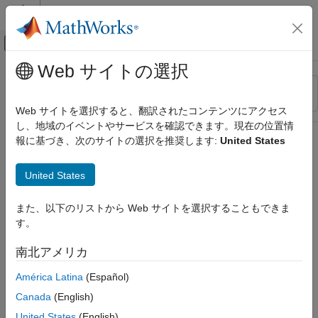
コンテンツへスキップ
MATLAB ヘルプ センター
オフキャンバス ナビゲーション メ
メインコンテンツ
Web サイトの選択
リソース
並べ替え
ソース
Web サイトを選択すると、翻訳されたコンテンツにアクセス
し、地域のイベントやサービスを確認できます。現在の位置情
ステータス
報に基づき、次のサイトの選択を推奨します:
United States
United States
また、以下のリストから Web サイトを選択することもできま
す。
南北アメリカ
América Latina
(Español)
Canada
(English)
United States
(English)