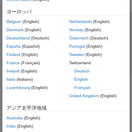
ヨーロッパ
Belgium
(English)
Netherlands
(English)
トラストセンター
商標
プライバシー ポリシー
Denmark
(English)
Norway
(English)
違法コピー防止
アプリケーション ステータス
お問い合わせ
Deutschland
(Deutsch)
Österreich
(Deutsch)
© 1994-2026 The MathWorks, Inc.
España
(Español)
Portugal
(English)
Finland
(English)
Sweden
(English)
Web サイ
日本
France
(Français)
Switzerland
Ireland
(English)
Deutsch
Italia
(Italiano)
English
Luxembourg
(English)
Français
United Kingdom
(English)
アジア太平洋地域
Australia
(English)
India
(English)