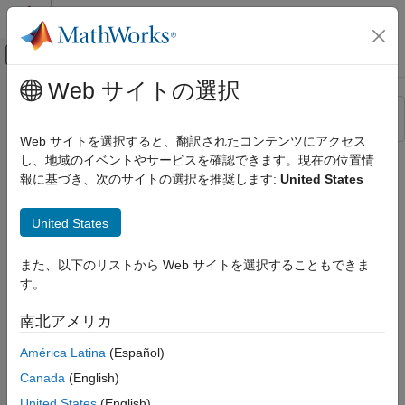
コンテンツへスキップ
MATLAB ヘルプ センター
オフキャンバス ナビゲーション メ
メインコンテンツ
Web サイトの選択
リソース
並べ替え
ソース
Web サイトを選択すると、翻訳されたコンテンツにアクセス
し、地域のイベントやサービスを確認できます。現在の位置情
ステータス
報に基づき、次のサイトの選択を推奨します:
United States
United States
また、以下のリストから Web サイトを選択することもできま
す。
南北アメリカ
América Latina
(Español)
Canada
(English)
United States
(English)