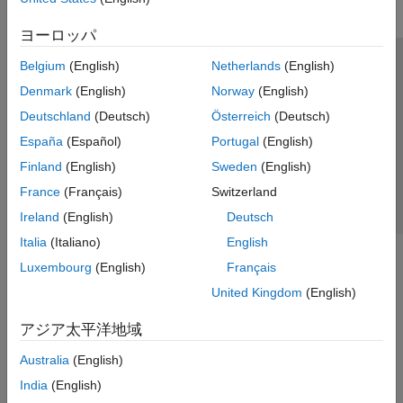
ヨーロッパ
Belgium
(English)
Netherlands
(English)
トラストセンター
商標
プライバシー ポリシー
Denmark
(English)
Norway
(English)
違法コピー防止
アプリケーション ステータス
お問い合わせ
Deutschland
(Deutsch)
Österreich
(Deutsch)
© 1994-2026 The MathWorks, Inc.
España
(Español)
Portugal
(English)
Finland
(English)
Sweden
(English)
Web サイ
日本
France
(Français)
Switzerland
Ireland
(English)
Deutsch
Italia
(Italiano)
English
Luxembourg
(English)
Français
United Kingdom
(English)
アジア太平洋地域
Australia
(English)
India
(English)