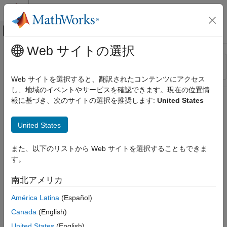
コンテンツへスキップ
MATLAB ヘルプ センター
オフキャンバス ナビゲーション メ
メインコンテンツ
Web サイトの選択
リソース
並べ替え
ソース
Web サイトを選択すると、翻訳されたコンテンツにアクセス
し、地域のイベントやサービスを確認できます。現在の位置情
ステータス
報に基づき、次のサイトの選択を推奨します:
United States
United States
また、以下のリストから Web サイトを選択することもできま
す。
南北アメリカ
América Latina
(Español)
Canada
(English)
United States
(English)