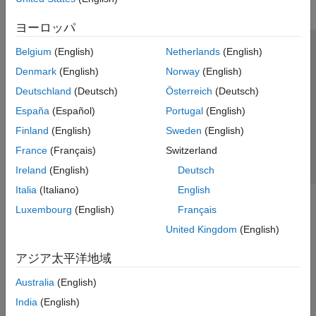
ヨーロッパ
Belgium
(English)
Netherlands
(English)
トラストセンター
商標
プライバシー ポリシー
Denmark
(English)
Norway
(English)
違法コピー防止
アプリケーション ステータス
お問い合わせ
Deutschland
(Deutsch)
Österreich
(Deutsch)
© 1994-2026 The MathWorks, Inc.
España
(Español)
Portugal
(English)
Finland
(English)
Sweden
(English)
Web サイ
日本
France
(Français)
Switzerland
Ireland
(English)
Deutsch
Italia
(Italiano)
English
Luxembourg
(English)
Français
United Kingdom
(English)
アジア太平洋地域
Australia
(English)
India
(English)