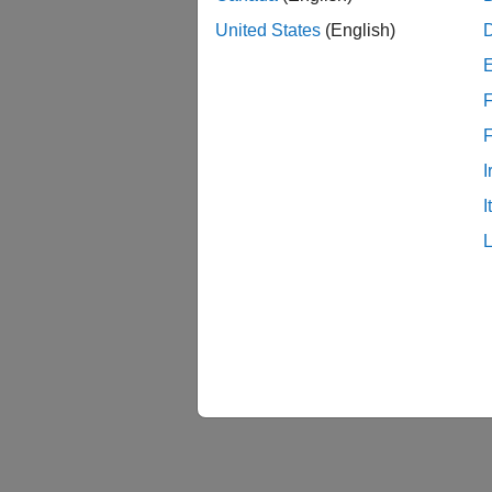
United States
(English)
F
I
I