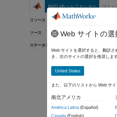
コンテンツへスキップ
MATLAB ヘルプ センター
コミュ
リソース
Web サイトの選
ソース
並べ
ステータス
Web サイトを選択すると、翻訳
き、次のサイトの選択を推奨します
United States
また、以下のリストから Web サ
南北アメリカ
América Latina
(Español)
Canada
(English)