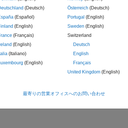
Deutschland
(Deutsch)
Österreich
(Deutsch)
España
(Español)
Portugal
(English)
inland
(English)
Sweden
(English)
France
(Français)
Switzerland
reland
(English)
Deutsch
talia
(Italiano)
English
Luxembourg
(English)
Français
United Kingdom
(English)
最寄りの営業オフィスへのお問い合わせ