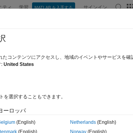
ニティ
学習
サインイン
MATLAB を入手する
択
替え
されたコンテンツにアクセスし、地域のイベントやサービスを
:
United States
イトを選択することもできます。
ヨーロッパ
Belgium
(English)
Netherlands
(English)
Denmark
(English)
Norway
(English)