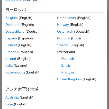
ヨーロッパ
Belgium
(English)
Netherlands
(English)
トラストセンター
商標
プライバシー ポリシー
Denmark
(English)
Norway
(English)
違法コピー防止
アプリケーション ステータス
お問い合わせ
Deutschland
(Deutsch)
Österreich
(Deutsch)
© 1994-2026 The MathWorks, Inc.
España
(Español)
Portugal
(English)
Finland
(English)
Sweden
(English)
Web サイ
日本
France
(Français)
Switzerland
Ireland
(English)
Deutsch
Italia
(Italiano)
English
Luxembourg
(English)
Français
United Kingdom
(English)
アジア太平洋地域
Australia
(English)
India
(English)