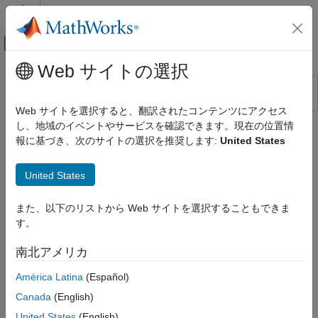
コンテンツへスキップ
MATLAB ヘルプ センター
オフキャンバス ナビゲーション メ
メインコンテンツ
Web サイトの選択
リソース
並べ替え
ソース
Web サイトを選択すると、翻訳されたコンテンツにアクセス
し、地域のイベントやサービスを確認できます。現在の位置情
ステータス
報に基づき、次のサイトの選択を推奨します:
United States
United States
また、以下のリストから Web サイトを選択することもできま
す。
南北アメリカ
América Latina
(Español)
Canada
(English)
United States
(English)