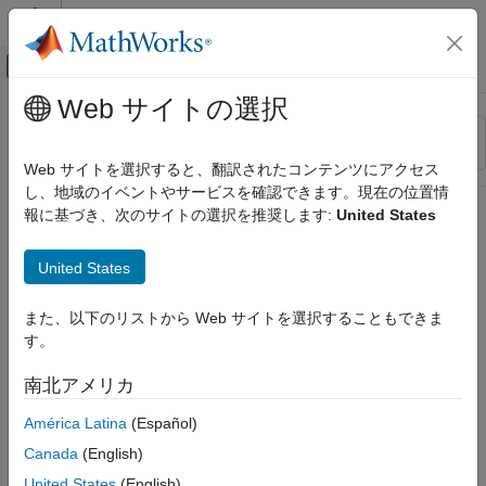
コンテンツへスキップ
MATLAB ヘルプ センター
オフキャンバス ナビゲーション メ
メインコンテンツ
Web サイトの選択
リソース
並べ替え
ソース
Web サイトを選択すると、翻訳されたコンテンツにアクセス
し、地域のイベントやサービスを確認できます。現在の位置情
ステータス
報に基づき、次のサイトの選択を推奨します:
United States
United States
また、以下のリストから Web サイトを選択することもできま
す。
南北アメリカ
América Latina
(Español)
Canada
(English)
United States
(English)