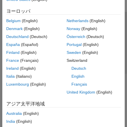
ヨーロッパ
Belgium
(English)
Netherlands
(English)
トラストセンター
商標
プライバシー ポリシー
Denmark
(English)
Norway
(English)
違法コピー防止
アプリケーション ステータス
お問い合わせ
Deutschland
(Deutsch)
Österreich
(Deutsch)
© 1994-2026 The MathWorks, Inc.
España
(Español)
Portugal
(English)
Finland
(English)
Sweden
(English)
Web サイ
日本
France
(Français)
Switzerland
Ireland
(English)
Deutsch
Italia
(Italiano)
English
Luxembourg
(English)
Français
United Kingdom
(English)
アジア太平洋地域
Australia
(English)
India
(English)