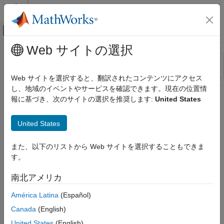
コンテンツへスキップ
MATLAB ヘルプ センター
オフキャンバス ナビゲーション メ
メインコンテンツ
Web サイトの選択
リソース
並べ替え
ソース
Web サイトを選択すると、翻訳されたコンテンツにアクセス
し、地域のイベントやサービスを確認できます。現在の位置情
ステータス
報に基づき、次のサイトの選択を推奨します:
United States
United States
また、以下のリストから Web サイトを選択することもできま
す。
南北アメリカ
América Latina
(Español)
Canada
(English)
United States
(English)