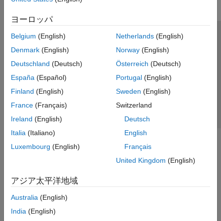
ヨーロッパ
Belgium
(English)
Netherlands
(English)
トラストセンター
商標
プライバシー ポリシー
Denmark
(English)
Norway
(English)
違法コピー防止
アプリケーション ステータス
お問い合わせ
Deutschland
(Deutsch)
Österreich
(Deutsch)
© 1994-2026 The MathWorks, Inc.
España
(Español)
Portugal
(English)
Finland
(English)
Sweden
(English)
Web サイ
日本
France
(Français)
Switzerland
Ireland
(English)
Deutsch
Italia
(Italiano)
English
Luxembourg
(English)
Français
United Kingdom
(English)
アジア太平洋地域
Australia
(English)
India
(English)