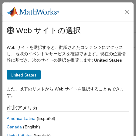
コンテンツへスキップ
MATLAB ヘルプ センター
オフキャンバス ナビゲーション メ
メインコンテンツ
Web サイトの選択
リソース
並べ替え
ソース
Web サイトを選択すると、翻訳されたコンテンツにアクセス
し、地域のイベントやサービスを確認できます。現在の位置情
ステータス
報に基づき、次のサイトの選択を推奨します:
United States
United States
また、以下のリストから Web サイトを選択することもできま
す。
南北アメリカ
América Latina
(Español)
Canada
(English)
United States
(English)