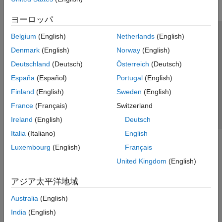
ヨーロッパ
Belgium
(English)
Netherlands
(English)
トラストセンター
商標
プライバシー ポリシー
Denmark
(English)
Norway
(English)
違法コピー防止
アプリケーション ステータス
お問い合わせ
Deutschland
(Deutsch)
Österreich
(Deutsch)
© 1994-2026 The MathWorks, Inc.
España
(Español)
Portugal
(English)
Finland
(English)
Sweden
(English)
Web サイ
日本
France
(Français)
Switzerland
Ireland
(English)
Deutsch
Italia
(Italiano)
English
Luxembourg
(English)
Français
United Kingdom
(English)
アジア太平洋地域
Australia
(English)
India
(English)