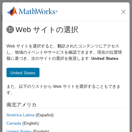
コンテンツへスキップ
MATLAB ヘルプ センター
オフキャンバス ナビゲーション メ
メインコンテンツ
Web サイトの選択
リソース
並べ替え
ソース
Web サイトを選択すると、翻訳されたコンテンツにアクセス
し、地域のイベントやサービスを確認できます。現在の位置情
ステータス
報に基づき、次のサイトの選択を推奨します:
United States
United States
また、以下のリストから Web サイトを選択することもできま
す。
南北アメリカ
América Latina
(Español)
Canada
(English)
United States
(English)