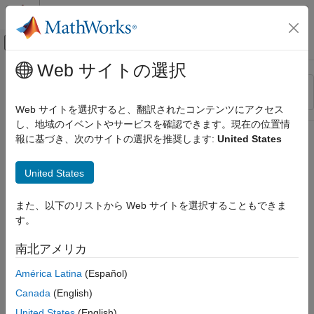
コンテンツへスキップ
MATLAB ヘルプ センター
オフキャンバス ナビゲーション メ
メインコンテンツ
Web サイトの選択
リソース
並べ替え
ソース
Web サイトを選択すると、翻訳されたコンテンツにアクセス
し、地域のイベントやサービスを確認できます。現在の位置情
ステータス
報に基づき、次のサイトの選択を推奨します:
United States
United States
また、以下のリストから Web サイトを選択することもできま
す。
南北アメリカ
América Latina
(Español)
Canada
(English)
United States
(English)