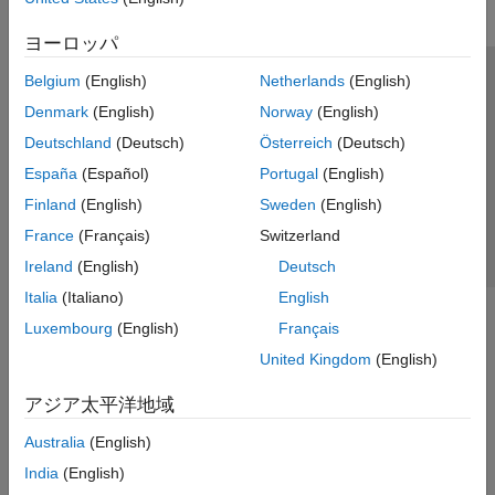
ヨーロッパ
Belgium
(English)
Netherlands
(English)
トラストセンター
商標
プライバシー ポリシー
Denmark
(English)
Norway
(English)
違法コピー防止
アプリケーション ステータス
お問い合わせ
Deutschland
(Deutsch)
Österreich
(Deutsch)
© 1994-2026 The MathWorks, Inc.
España
(Español)
Portugal
(English)
Finland
(English)
Sweden
(English)
Web サイ
日本
France
(Français)
Switzerland
Ireland
(English)
Deutsch
Italia
(Italiano)
English
Luxembourg
(English)
Français
United Kingdom
(English)
アジア太平洋地域
Australia
(English)
India
(English)