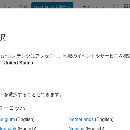
ニティ
学習
サインイン
MATLAB を入手する
択
替え
されたコンテンツにアクセスし、地域のイベントやサービスを
:
United States
イトを選択することもできます。
ヨーロッパ
Belgium
(English)
Netherlands
(English)
Denmark
(English)
Norway
(English)