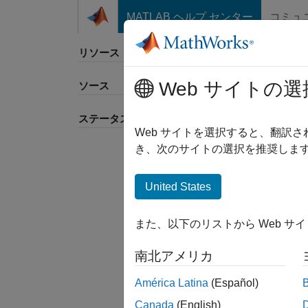
コンテンツへスキップ
MATLAB ヘルプ センター
コミュ
リソース
Web サイトの選
ソース
並べ
ステータス
Web サイトを選択すると、翻訳
き、次のサイトの選択を推奨します
United States
また、以下のリストから Web サ
南北アメリカ
América Latina
(Español)
Canada
(English)