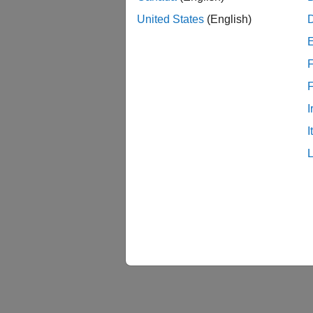
United States
(English)
F
I
I