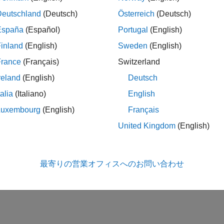
Deutschland
(Deutsch)
Österreich
(Deutsch)
España
(Español)
Portugal
(English)
inland
(English)
Sweden
(English)
France
(Français)
Switzerland
reland
(English)
Deutsch
talia
(Italiano)
English
Luxembourg
(English)
Français
United Kingdom
(English)
最寄りの営業オフィスへのお問い合わせ