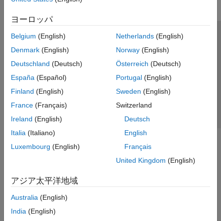
ヨーロッパ
Belgium
(English)
Netherlands
(English)
トラストセンター
商標
プライバシー ポリシー
Denmark
(English)
Norway
(English)
違法コピー防止
アプリケーション ステータス
お問い合わせ
Deutschland
(Deutsch)
Österreich
(Deutsch)
© 1994-2026 The MathWorks, Inc.
España
(Español)
Portugal
(English)
Finland
(English)
Sweden
(English)
Web サイ
日本
France
(Français)
Switzerland
Ireland
(English)
Deutsch
Italia
(Italiano)
English
Luxembourg
(English)
Français
United Kingdom
(English)
アジア太平洋地域
Australia
(English)
India
(English)