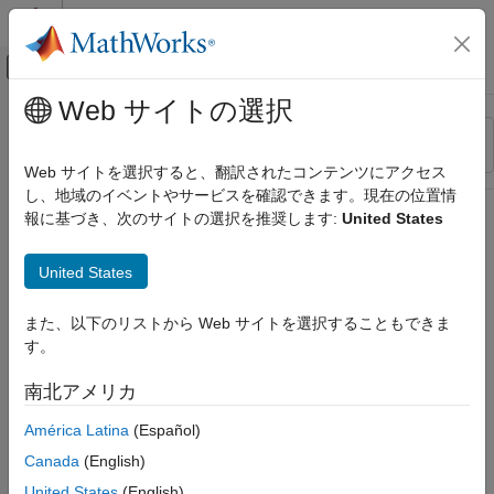
コンテンツへスキップ
MATLAB ヘルプ センター
オフキャンバス ナビゲーション メ
メインコンテンツ
Web サイトの選択
リソース
並べ替え
ソース
Web サイトを選択すると、翻訳されたコンテンツにアクセス
し、地域のイベントやサービスを確認できます。現在の位置情
ステータス
報に基づき、次のサイトの選択を推奨します:
United States
United States
また、以下のリストから Web サイトを選択することもできま
す。
南北アメリカ
América Latina
(Español)
Canada
(English)
United States
(English)