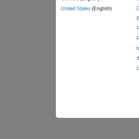
United States
(English)
F
I
I