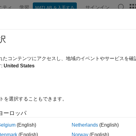
ニティ
学習
サインイン
MATLAB を入手する
択
替え
されたコンテンツにアクセスし、地域のイベントやサービスを
:
United States
イトを選択することもできます。
ヨーロッパ
Belgium
(English)
Netherlands
(English)
Denmark
(English)
Norway
(English)