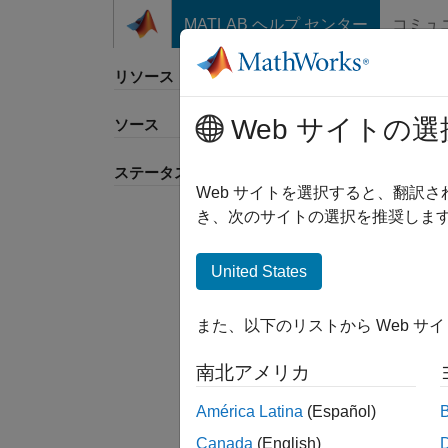
コンテンツへスキップ
MATLAB ヘルプ センター
コミュ
リソース
Web サイトの選
ソース
並べ
ステータス
Web サイトを選択すると、翻訳
き、次のサイトの選択を推奨します
United States
また、以下のリストから Web サ
南北アメリカ
América Latina
(Español)
Canada
(English)