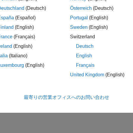
Deutschland
(Deutsch)
Österreich
(Deutsch)
España
(Español)
Portugal
(English)
inland
(English)
Sweden
(English)
France
(Français)
Switzerland
reland
(English)
Deutsch
talia
(Italiano)
English
Luxembourg
(English)
Français
United Kingdom
(English)
最寄りの営業オフィスへのお問い合わせ