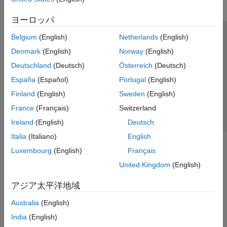
ヨーロッパ
Belgium
(English)
Netherlands
(English)
トラストセンター
商標
プライバシー ポリシー
Denmark
(English)
Norway
(English)
違法コピー防止
アプリケーション ステータス
お問い合わせ
Deutschland
(Deutsch)
Österreich
(Deutsch)
© 1994-2026 The MathWorks, Inc.
España
(Español)
Portugal
(English)
Finland
(English)
Sweden
(English)
Web サイ
日本
France
(Français)
Switzerland
Ireland
(English)
Deutsch
Italia
(Italiano)
English
Luxembourg
(English)
Français
United Kingdom
(English)
アジア太平洋地域
Australia
(English)
India
(English)