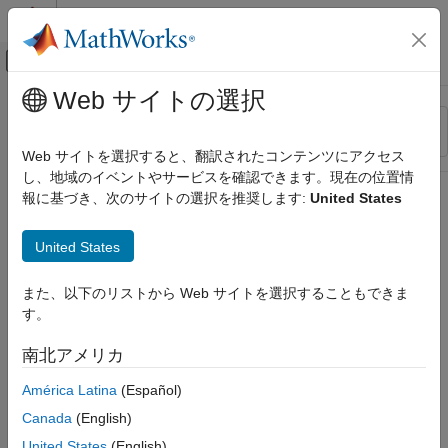
コンテンツへスキップ
MATLAB ヘルプ センター
オフキャンバス ナビゲーション メ
メインコンテンツ
Web サイトの選択
リソース
並べ替え
ソース
Web サイトを選択すると、翻訳されたコンテンツにアクセス
し、地域のイベントやサービスを確認できます。現在の位置情
ステータス
報に基づき、次のサイトの選択を推奨します:
United States
United States
また、以下のリストから Web サイトを選択することもできま
す。
南北アメリカ
América Latina
(Español)
Canada
(English)
United States
(English)