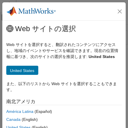
コンテンツへスキップ
MATLAB ヘルプ センター
オフキャンバス ナビゲーション メ
メインコンテンツ
Web サイトの選択
リソース
並べ替え
ソース
Web サイトを選択すると、翻訳されたコンテンツにアクセス
し、地域のイベントやサービスを確認できます。現在の位置情
ステータス
報に基づき、次のサイトの選択を推奨します:
United States
United States
また、以下のリストから Web サイトを選択することもできま
す。
南北アメリカ
América Latina
(Español)
Canada
(English)
United States
(English)