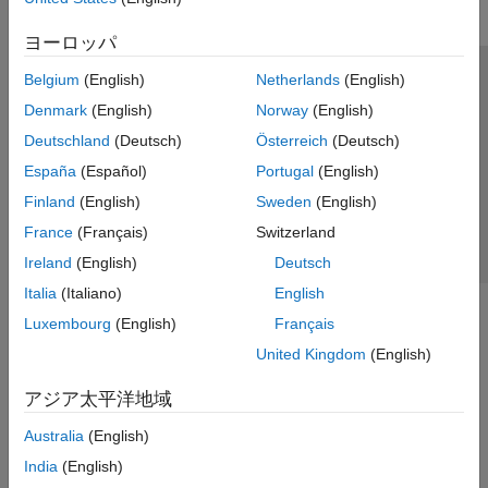
ヨーロッパ
Belgium
(English)
Netherlands
(English)
トラストセンター
商標
プライバシー ポリシー
Denmark
(English)
Norway
(English)
違法コピー防止
アプリケーション ステータス
お問い合わせ
Deutschland
(Deutsch)
Österreich
(Deutsch)
© 1994-2026 The MathWorks, Inc.
España
(Español)
Portugal
(English)
Finland
(English)
Sweden
(English)
Web サイ
日本
France
(Français)
Switzerland
Ireland
(English)
Deutsch
Italia
(Italiano)
English
Luxembourg
(English)
Français
United Kingdom
(English)
アジア太平洋地域
Australia
(English)
India
(English)