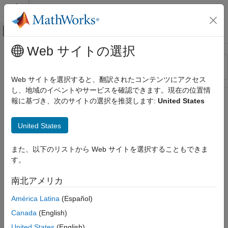
コンテンツへスキップ
MATLAB ヘルプ センター
オフキャンバス ナビゲーション メ
メインコンテンツ
Web サイトの選択
リソース
並べ替え
ソース
Web サイトを選択すると、翻訳されたコンテンツにアクセス
し、地域のイベントやサービスを確認できます。現在の位置情
ステータス
報に基づき、次のサイトの選択を推奨します:
United States
United States
また、以下のリストから Web サイトを選択することもできま
す。
南北アメリカ
América Latina
(Español)
Canada
(English)
United States
(English)