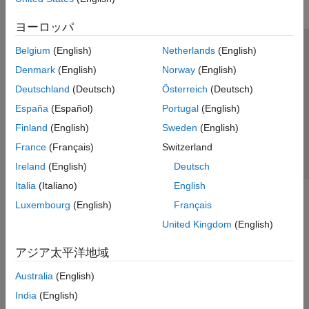
ヨーロッパ
Belgium
(English)
Netherlands
(English)
トラストセンター
商標
プライバシー ポリシー
Denmark
(English)
Norway
(English)
違法コピー防止
アプリケーション ステータス
お問い合わせ
Deutschland
(Deutsch)
Österreich
(Deutsch)
© 1994-2026 The MathWorks, Inc.
España
(Español)
Portugal
(English)
Finland
(English)
Sweden
(English)
Web サイ
日本
France
(Français)
Switzerland
Ireland
(English)
Deutsch
Italia
(Italiano)
English
Luxembourg
(English)
Français
United Kingdom
(English)
アジア太平洋地域
Australia
(English)
India
(English)