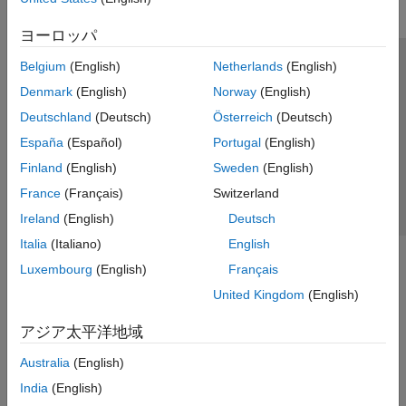
ヨーロッパ
Belgium
(English)
Netherlands
(English)
トラストセンター
商標
プライバシー ポリシー
Denmark
(English)
Norway
(English)
違法コピー防止
アプリケーション ステータス
お問い合わせ
Deutschland
(Deutsch)
Österreich
(Deutsch)
© 1994-2026 The MathWorks, Inc.
España
(Español)
Portugal
(English)
Finland
(English)
Sweden
(English)
Web サイ
日本
France
(Français)
Switzerland
Ireland
(English)
Deutsch
Italia
(Italiano)
English
Luxembourg
(English)
Français
United Kingdom
(English)
アジア太平洋地域
Australia
(English)
India
(English)