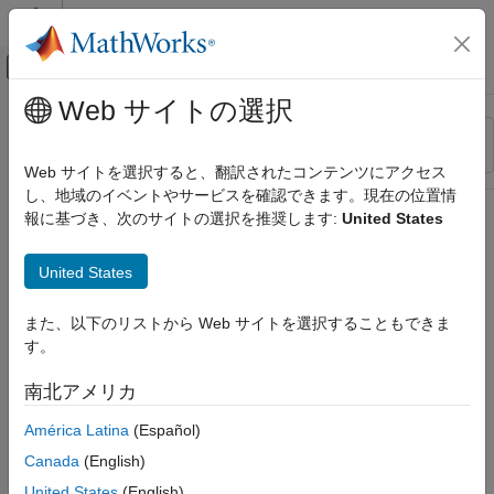
コンテンツへスキップ
MATLAB ヘルプ センター
オフキャンバス ナビゲーション メ
メインコンテンツ
Web サイトの選択
リソース
並べ替え
ソース
Web サイトを選択すると、翻訳されたコンテンツにアクセス
し、地域のイベントやサービスを確認できます。現在の位置情
ステータス
報に基づき、次のサイトの選択を推奨します:
United States
United States
また、以下のリストから Web サイトを選択することもできま
す。
南北アメリカ
América Latina
(Español)
Canada
(English)
United States
(English)