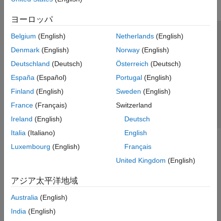
ヨーロッパ
Belgium
(English)
Netherlands
(English)
トラストセンター
商標
プライバシー ポリシー
Denmark
(English)
Norway
(English)
違法コピー防止
アプリケーション ステータス
お問い合わせ
Deutschland
(Deutsch)
Österreich
(Deutsch)
© 1994-2026 The MathWorks, Inc.
España
(Español)
Portugal
(English)
Finland
(English)
Sweden
(English)
Web サイ
日本
France
(Français)
Switzerland
Ireland
(English)
Deutsch
Italia
(Italiano)
English
Luxembourg
(English)
Français
United Kingdom
(English)
アジア太平洋地域
Australia
(English)
India
(English)