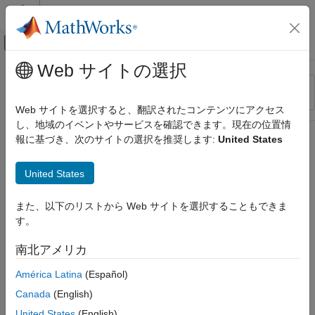
コンテンツへスキップ
MATLAB ヘルプ センター
オフキャンバス ナビゲーション メ
メインコンテンツ
Web サイトの選択
リソース
並べ替え
ソース
Web サイトを選択すると、翻訳されたコンテンツにアクセス
し、地域のイベントやサービスを確認できます。現在の位置情
ステータス
報に基づき、次のサイトの選択を推奨します:
United States
United States
また、以下のリストから Web サイトを選択することもできま
す。
南北アメリカ
América Latina
(Español)
Canada
(English)
United States
(English)