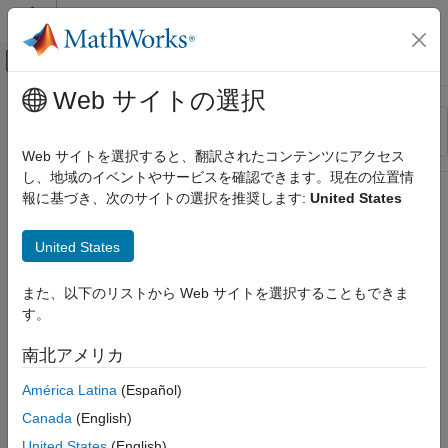
コンテンツへスキップ
MATLAB ヘルプ センター
オフキャンバス ナビゲーション メ
メインコンテンツ
Web サイトの選択
リソース
並べ替え
ソース
Web サイトを選択すると、翻訳されたコンテンツにアクセス
し、地域のイベントやサービスを確認できます。現在の位置情
ステータス
報に基づき、次のサイトの選択を推奨します:
United States
United States
また、以下のリストから Web サイトを選択することもできま
す。
南北アメリカ
América Latina
(Español)
Canada
(English)
United States
(English)