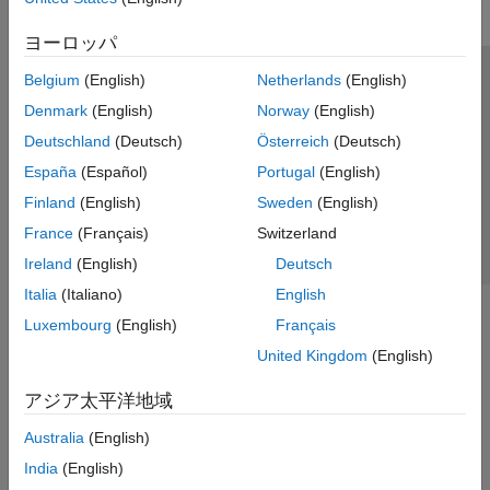
ヨーロッパ
Belgium
(English)
Netherlands
(English)
トラストセンター
商標
プライバシー ポリシー
Denmark
(English)
Norway
(English)
違法コピー防止
アプリケーション ステータス
お問い合わせ
Deutschland
(Deutsch)
Österreich
(Deutsch)
© 1994-2026 The MathWorks, Inc.
España
(Español)
Portugal
(English)
Finland
(English)
Sweden
(English)
Web サイ
日本
France
(Français)
Switzerland
Ireland
(English)
Deutsch
Italia
(Italiano)
English
Luxembourg
(English)
Français
United Kingdom
(English)
アジア太平洋地域
Australia
(English)
India
(English)