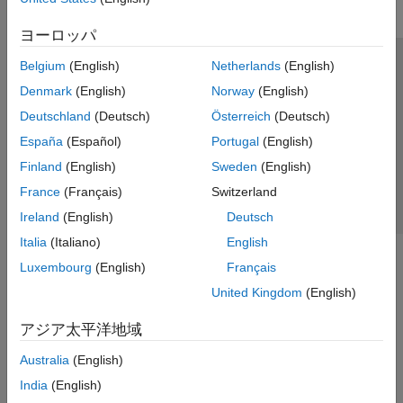
ヨーロッパ
Belgium
(English)
Netherlands
(English)
トラストセンター
商標
プライバシー ポリシー
Denmark
(English)
Norway
(English)
違法コピー防止
アプリケーション ステータス
お問い合わせ
Deutschland
(Deutsch)
Österreich
(Deutsch)
© 1994-2026 The MathWorks, Inc.
España
(Español)
Portugal
(English)
Finland
(English)
Sweden
(English)
Web サイ
日本
France
(Français)
Switzerland
Ireland
(English)
Deutsch
Italia
(Italiano)
English
Luxembourg
(English)
Français
United Kingdom
(English)
アジア太平洋地域
Australia
(English)
India
(English)