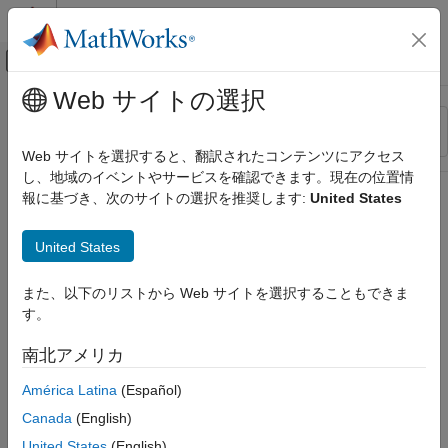
コンテンツへスキップ
MATLAB ヘルプ センター
オフキャンバス ナビゲーション メ
メインコンテンツ
Web サイトの選択
リソース
並べ替え
ソース
Web サイトを選択すると、翻訳されたコンテンツにアクセス
し、地域のイベントやサービスを確認できます。現在の位置情
ステータス
報に基づき、次のサイトの選択を推奨します:
United States
United States
また、以下のリストから Web サイトを選択することもできま
す。
南北アメリカ
América Latina
(Español)
Canada
(English)
United States
(English)