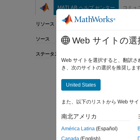
コンテンツへスキップ
MATLAB ヘルプ センター
コミュ
リソース
Web サイトの選
ソース
並べ
ステータス
Web サイトを選択すると、翻訳
き、次のサイトの選択を推奨します
United States
また、以下のリストから Web サ
南北アメリカ
América Latina
(Español)
Canada
(English)