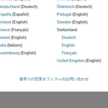
Deutschland
(Deutsch)
Österreich
(Deutsch)
España
(Español)
Portugal
(English)
inland
(English)
Sweden
(English)
France
(Français)
Switzerland
reland
(English)
Deutsch
talia
(Italiano)
English
Luxembourg
(English)
Français
United Kingdom
(English)
最寄りの営業オフィスへのお問い合わせ