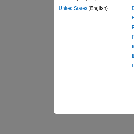
United States
(English)
F
I
I