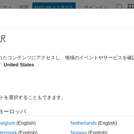
ニティ
学習
サインイン
MATLAB を入手する
択
替え
されたコンテンツにアクセスし、地域のイベントやサービスを
:
United States
イトを選択することもできます。
ヨーロッパ
Belgium
(English)
Netherlands
(English)
Denmark
(English)
Norway
(English)