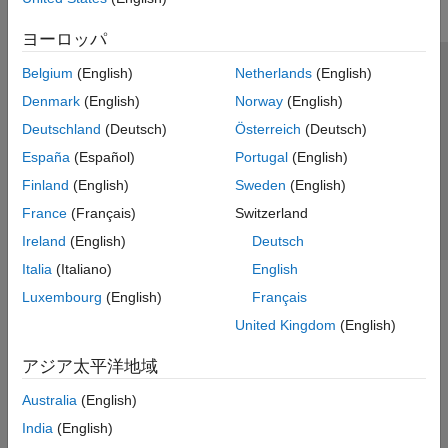
ヨーロッパ
Belgium
(English)
Netherlands
(English)
トラストセンター
商標
プライバシー ポリシー
Denmark
(English)
Norway
(English)
違法コピー防止
アプリケーション ステータス
お問い合わせ
Deutschland
(Deutsch)
Österreich
(Deutsch)
© 1994-2026 The MathWorks, Inc.
España
(Español)
Portugal
(English)
Finland
(English)
Sweden
(English)
Web サイ
日本
France
(Français)
Switzerland
Ireland
(English)
Deutsch
Italia
(Italiano)
English
Luxembourg
(English)
Français
United Kingdom
(English)
アジア太平洋地域
Australia
(English)
India
(English)