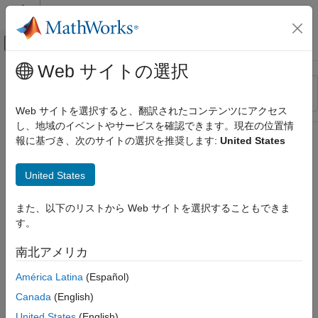
コンテンツへスキップ
MATLAB ヘルプ センター
オフキャンバス ナビゲーション メ
メインコンテンツ
Web サイトの選択
リソース
並べ替え
ソース
Web サイトを選択すると、翻訳されたコンテンツにアクセス
し、地域のイベントやサービスを確認できます。現在の位置情
ステータス
報に基づき、次のサイトの選択を推奨します:
United States
United States
また、以下のリストから Web サイトを選択することもできま
す。
南北アメリカ
América Latina
(Español)
Canada
(English)
United States
(English)