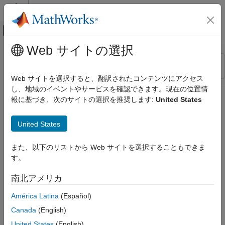
コンテンツへスキップ
MATLAB ヘルプ センター
オフキャンバス ナビゲーション メ
メインコンテンツ
Web サイトの選択
リソース
並べ替え
ソース
Web サイトを選択すると、翻訳されたコンテンツにアクセス
し、地域のイベントやサービスを確認できます。現在の位置情
ステータス
報に基づき、次のサイトの選択を推奨します:
United States
United States
また、以下のリストから Web サイトを選択することもできま
す。
南北アメリカ
América Latina
(Español)
Canada
(English)
United States
(English)