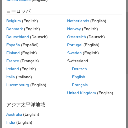
ヨーロッパ
Belgium
(English)
Netherlands
(English)
トラストセンター
商標
プライバシー ポリシー
Denmark
(English)
Norway
(English)
違法コピー防止
アプリケーション ステータス
お問い合わせ
Deutschland
(Deutsch)
Österreich
(Deutsch)
© 1994-2026 The MathWorks, Inc.
España
(Español)
Portugal
(English)
Finland
(English)
Sweden
(English)
Web サイ
日本
France
(Français)
Switzerland
Ireland
(English)
Deutsch
Italia
(Italiano)
English
Luxembourg
(English)
Français
United Kingdom
(English)
アジア太平洋地域
Australia
(English)
India
(English)