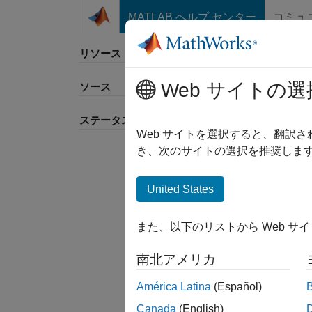
コンテンツへスキップ
MATLAB ヘルプ センター
コミュ
リソース
Web サイトの選
ソース
並べ
ステータス
Web サイトを選択すると、翻訳
き、次のサイトの選択を推奨します
United States
また、以下のリストから Web サ
南北アメリカ
América Latina
(Español)
Canada
(English)