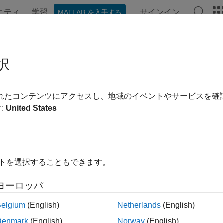
ニティ
学習
サインイン
MATLAB を入手する
択
替え
されたコンテンツにアクセスし、地域のイベントやサービスを
:
United States
イトを選択することもできます。
ヨーロッパ
Belgium
(English)
Netherlands
(English)
Denmark
(English)
Norway
(English)