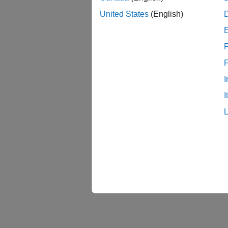
United States
(English)
F
I
I