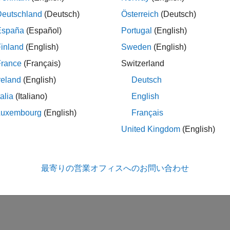
Deutschland
(Deutsch)
Österreich
(Deutsch)
España
(Español)
Portugal
(English)
inland
(English)
Sweden
(English)
France
(Français)
Switzerland
reland
(English)
Deutsch
talia
(Italiano)
English
Luxembourg
(English)
Français
United Kingdom
(English)
最寄りの営業オフィスへのお問い合わせ