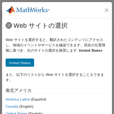
コンテンツへスキップ
MATLAB ヘルプ センター
オフキャンバス ナビゲーション メ
メインコンテンツ
Web サイトの選択
リソース
並べ替え
ソース
Web サイトを選択すると、翻訳されたコンテンツにアクセス
し、地域のイベントやサービスを確認できます。現在の位置情
ステータス
報に基づき、次のサイトの選択を推奨します:
United States
United States
また、以下のリストから Web サイトを選択することもできま
す。
南北アメリカ
América Latina
(Español)
Canada
(English)
United States
(English)