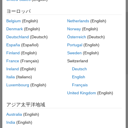
ヨーロッパ
Belgium
(English)
Netherlands
(English)
トラストセンター
商標
プライバシー ポリシー
Denmark
(English)
Norway
(English)
違法コピー防止
アプリケーション ステータス
お問い合わせ
Deutschland
(Deutsch)
Österreich
(Deutsch)
© 1994-2026 The MathWorks, Inc.
España
(Español)
Portugal
(English)
Finland
(English)
Sweden
(English)
Web サイ
日本
France
(Français)
Switzerland
Ireland
(English)
Deutsch
Italia
(Italiano)
English
Luxembourg
(English)
Français
United Kingdom
(English)
アジア太平洋地域
Australia
(English)
India
(English)