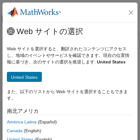
コンテンツへスキップ
MATLAB ヘルプ センター
オフキャンバス ナビゲーション メ
メインコンテンツ
Web サイトの選択
リソース
並べ替え
ソース
Web サイトを選択すると、翻訳されたコンテンツにアクセス
し、地域のイベントやサービスを確認できます。現在の位置情
ステータス
報に基づき、次のサイトの選択を推奨します:
United States
United States
また、以下のリストから Web サイトを選択することもできま
す。
南北アメリカ
América Latina
(Español)
Canada
(English)
United States
(English)