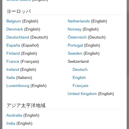
ヨーロッパ
Belgium
(English)
Netherlands
(English)
トラストセンター
商標
プライバシー ポリシー
Denmark
(English)
Norway
(English)
違法コピー防止
アプリケーション ステータス
お問い合わせ
Deutschland
(Deutsch)
Österreich
(Deutsch)
© 1994-2026 The MathWorks, Inc.
España
(Español)
Portugal
(English)
Finland
(English)
Sweden
(English)
Web サイ
日本
France
(Français)
Switzerland
Ireland
(English)
Deutsch
Italia
(Italiano)
English
Luxembourg
(English)
Français
United Kingdom
(English)
アジア太平洋地域
Australia
(English)
India
(English)