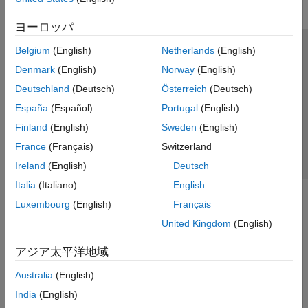
ヨーロッパ
Belgium
(English)
Netherlands
(English)
トラストセンター
商標
プライバシー ポリシー
Denmark
(English)
Norway
(English)
違法コピー防止
アプリケーション ステータス
お問い合わせ
Deutschland
(Deutsch)
Österreich
(Deutsch)
© 1994-2026 The MathWorks, Inc.
España
(Español)
Portugal
(English)
Finland
(English)
Sweden
(English)
Web サイ
日本
France
(Français)
Switzerland
Ireland
(English)
Deutsch
Italia
(Italiano)
English
Luxembourg
(English)
Français
United Kingdom
(English)
アジア太平洋地域
Australia
(English)
India
(English)