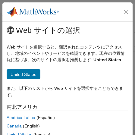
コンテンツへスキップ
MATLAB ヘルプ センター
オフキャンバス ナビゲーション メ
メインコンテンツ
Web サイトの選択
リソース
並べ替え
ソース
Web サイトを選択すると、翻訳されたコンテンツにアクセス
し、地域のイベントやサービスを確認できます。現在の位置情
ステータス
報に基づき、次のサイトの選択を推奨します:
United States
United States
また、以下のリストから Web サイトを選択することもできま
す。
南北アメリカ
América Latina
(Español)
Canada
(English)
United States
(English)