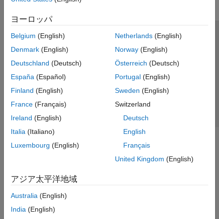
ヨーロッパ
Belgium
(English)
Netherlands
(English)
トラストセンター
商標
プライバシー ポリシー
Denmark
(English)
Norway
(English)
違法コピー防止
アプリケーション ステータス
お問い合わせ
Deutschland
(Deutsch)
Österreich
(Deutsch)
© 1994-2026 The MathWorks, Inc.
España
(Español)
Portugal
(English)
Finland
(English)
Sweden
(English)
Web サイ
日本
France
(Français)
Switzerland
Ireland
(English)
Deutsch
Italia
(Italiano)
English
Luxembourg
(English)
Français
United Kingdom
(English)
アジア太平洋地域
Australia
(English)
India
(English)