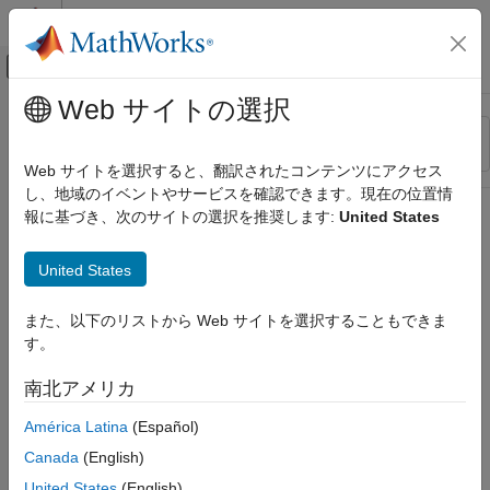
コンテンツへスキップ
MATLAB ヘルプ センター
オフキャンバス ナビゲーション メ
メインコンテンツ
Web サイトの選択
リソース
並べ替え
ソース
Web サイトを選択すると、翻訳されたコンテンツにアクセス
し、地域のイベントやサービスを確認できます。現在の位置情
ステータス
報に基づき、次のサイトの選択を推奨します:
United States
United States
また、以下のリストから Web サイトを選択することもできま
す。
南北アメリカ
América Latina
(Español)
Canada
(English)
United States
(English)