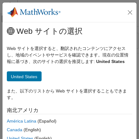
コンテンツへスキップ
MATLAB ヘルプ センター
オフキャンバス ナビゲーション メ
メインコンテンツ
Web サイトの選択
リソース
並べ替え
ソース
Web サイトを選択すると、翻訳されたコンテンツにアクセス
し、地域のイベントやサービスを確認できます。現在の位置情
ステータス
報に基づき、次のサイトの選択を推奨します:
United States
United States
また、以下のリストから Web サイトを選択することもできま
す。
南北アメリカ
América Latina
(Español)
Canada
(English)
United States
(English)