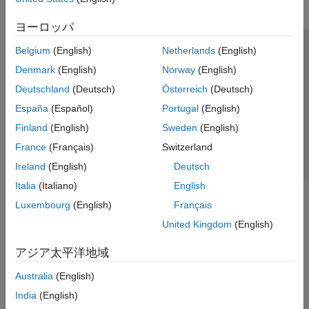
ヨーロッパ
Belgium
(English)
Netherlands
(English)
トラストセンター
商標
プライバシー ポリシー
Denmark
(English)
Norway
(English)
違法コピー防止
アプリケーション ステータス
お問い合わせ
Deutschland
(Deutsch)
Österreich
(Deutsch)
© 1994-2026 The MathWorks, Inc.
España
(Español)
Portugal
(English)
Finland
(English)
Sweden
(English)
Web サイ
日本
France
(Français)
Switzerland
Ireland
(English)
Deutsch
Italia
(Italiano)
English
Luxembourg
(English)
Français
United Kingdom
(English)
アジア太平洋地域
Australia
(English)
India
(English)