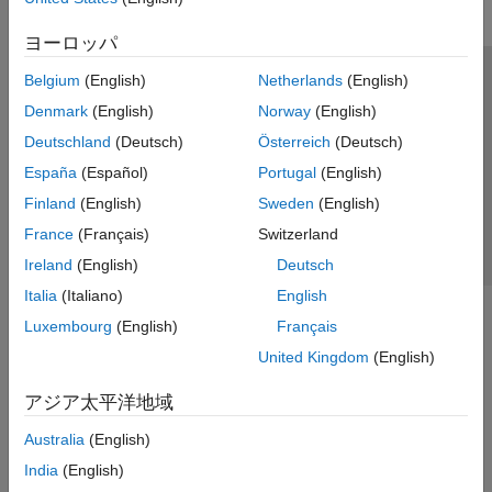
ヨーロッパ
Belgium
(English)
Netherlands
(English)
トラストセンター
商標
プライバシー ポリシー
Denmark
(English)
Norway
(English)
違法コピー防止
アプリケーション ステータス
お問い合わせ
Deutschland
(Deutsch)
Österreich
(Deutsch)
© 1994-2026 The MathWorks, Inc.
España
(Español)
Portugal
(English)
Finland
(English)
Sweden
(English)
Web サイ
日本
France
(Français)
Switzerland
Ireland
(English)
Deutsch
Italia
(Italiano)
English
Luxembourg
(English)
Français
United Kingdom
(English)
アジア太平洋地域
Australia
(English)
India
(English)