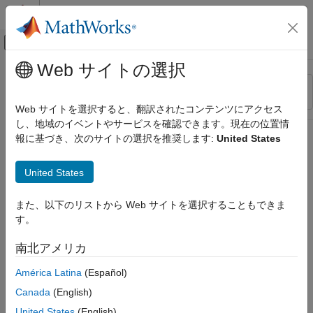
コンテンツへスキップ
MATLAB ヘルプ センター
オフキャンバス ナビゲーション メ
メインコンテンツ
Web サイトの選択
リソース
並べ替え
ソース
Web サイトを選択すると、翻訳されたコンテンツにアクセス
し、地域のイベントやサービスを確認できます。現在の位置情
ステータス
報に基づき、次のサイトの選択を推奨します:
United States
United States
また、以下のリストから Web サイトを選択することもできま
す。
南北アメリカ
América Latina
(Español)
Canada
(English)
United States
(English)