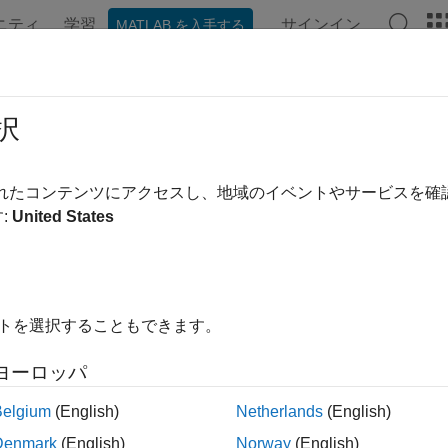
ニティ
学習
サインイン
MATLAB を入手する
択
替え
されたコンテンツにアクセスし、地域のイベントやサービスを
:
United States
イトを選択することもできます。
ヨーロッパ
Belgium
(English)
Netherlands
(English)
Denmark
(English)
Norway
(English)