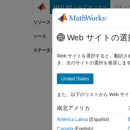
コンテンツへスキップ
MATLAB ヘルプ センター
コミュ
リソース
Web サイトの選
ソース
並べ
ステータス
Web サイトを選択すると、翻訳
き、次のサイトの選択を推奨します
United States
また、以下のリストから Web サ
南北アメリカ
América Latina
(Español)
Canada
(English)