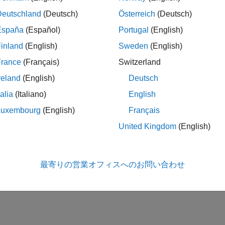
Deutschland
(Deutsch)
Österreich
(Deutsch)
España
(Español)
Portugal
(English)
inland
(English)
Sweden
(English)
France
(Français)
Switzerland
reland
(English)
Deutsch
talia
(Italiano)
English
Luxembourg
(English)
Français
United Kingdom
(English)
最寄りの営業オフィスへのお問い合わせ