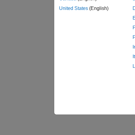
United States
(English)
F
I
I