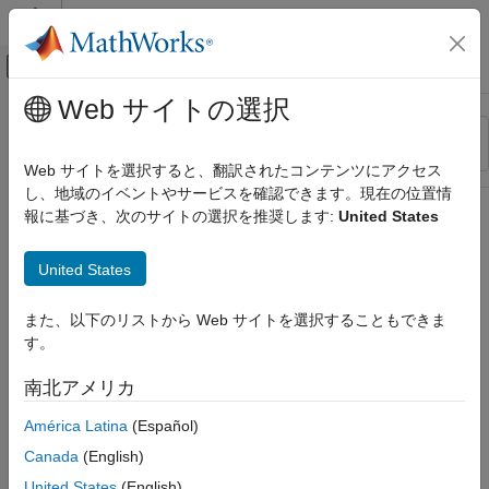
コンテンツへスキップ
MATLAB ヘルプ センター
オフキャンバス ナビゲーション メ
メインコンテンツ
Web サイトの選択
リソース
並べ替え
ソース
Web サイトを選択すると、翻訳されたコンテンツにアクセス
し、地域のイベントやサービスを確認できます。現在の位置情
ステータス
報に基づき、次のサイトの選択を推奨します:
United States
United States
また、以下のリストから Web サイトを選択することもできま
す。
南北アメリカ
América Latina
(Español)
Canada
(English)
United States
(English)