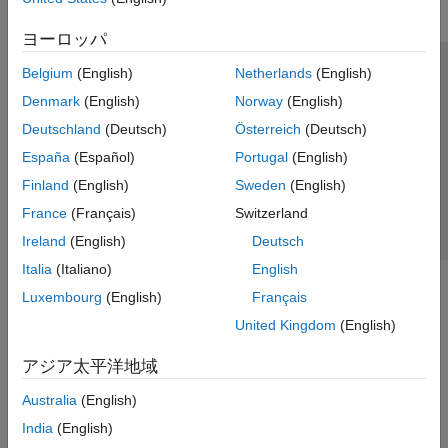
ヨーロッパ
Belgium
(English)
Netherlands
(English)
トラストセンター
商標
プライバシー ポリシー
Denmark
(English)
Norway
(English)
違法コピー防止
アプリケーション ステータス
お問い合わせ
Deutschland
(Deutsch)
Österreich
(Deutsch)
© 1994-2026 The MathWorks, Inc.
España
(Español)
Portugal
(English)
Finland
(English)
Sweden
(English)
Web サイ
日本
France
(Français)
Switzerland
Ireland
(English)
Deutsch
Italia
(Italiano)
English
Luxembourg
(English)
Français
United Kingdom
(English)
アジア太平洋地域
Australia
(English)
India
(English)