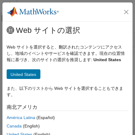
コンテンツへスキップ
MATLAB ヘルプ センター
オフキャンバス ナビゲーション メ
メインコンテンツ
Web サイトの選択
リソース
並べ替え
ソース
Web サイトを選択すると、翻訳されたコンテンツにアクセス
し、地域のイベントやサービスを確認できます。現在の位置情
ステータス
報に基づき、次のサイトの選択を推奨します:
United States
United States
また、以下のリストから Web サイトを選択することもできま
す。
南北アメリカ
América Latina
(Español)
Canada
(English)
United States
(English)