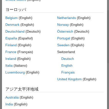
ヨーロッパ
Belgium
(English)
Netherlands
(English)
トラストセンター
商標
プライバシー ポリシー
Denmark
(English)
Norway
(English)
違法コピー防止
アプリケーション ステータス
お問い合わせ
Deutschland
(Deutsch)
Österreich
(Deutsch)
© 1994-2026 The MathWorks, Inc.
España
(Español)
Portugal
(English)
Finland
(English)
Sweden
(English)
Web サイ
日本
France
(Français)
Switzerland
Ireland
(English)
Deutsch
Italia
(Italiano)
English
Luxembourg
(English)
Français
United Kingdom
(English)
アジア太平洋地域
Australia
(English)
India
(English)