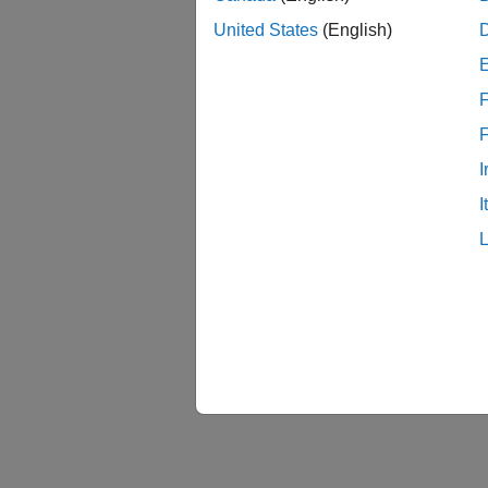
United States
(English)
F
I
I