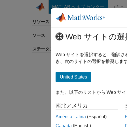
コンテンツへスキップ
MATLAB ヘルプ センター
コミュ
リソース
Web サイトの選
ソース
並べ
ステータス
Web サイトを選択すると、翻訳
き、次のサイトの選択を推奨します
United States
また、以下のリストから Web サ
南北アメリカ
América Latina
(Español)
Canada
(English)