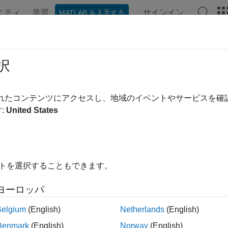
ニティ
学習
サインイン
MATLAB を入手する
択
替え
されたコンテンツにアクセスし、地域のイベントやサービスを
:
United States
イトを選択することもできます。
ヨーロッパ
Belgium
(English)
Netherlands
(English)
Denmark
(English)
Norway
(English)