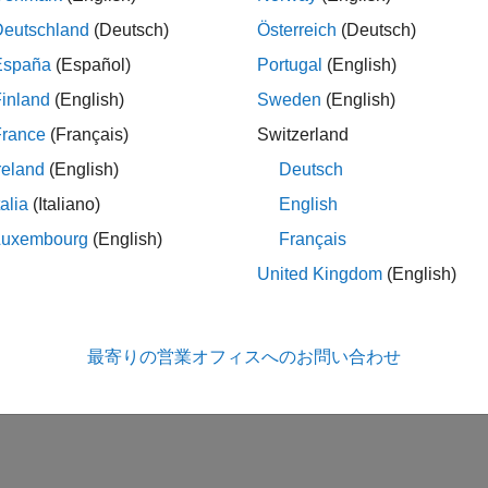
Deutschland
(Deutsch)
Österreich
(Deutsch)
España
(Español)
Portugal
(English)
inland
(English)
Sweden
(English)
France
(Français)
Switzerland
reland
(English)
Deutsch
talia
(Italiano)
English
Luxembourg
(English)
Français
United Kingdom
(English)
最寄りの営業オフィスへのお問い合わせ