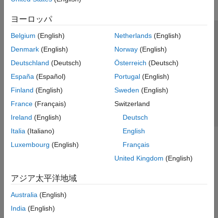
ヨーロッパ
Belgium
(English)
Netherlands
(English)
トラストセンター
商標
プライバシー ポリシー
Denmark
(English)
Norway
(English)
違法コピー防止
アプリケーション ステータス
お問い合わせ
Deutschland
(Deutsch)
Österreich
(Deutsch)
© 1994-2026 The MathWorks, Inc.
España
(Español)
Portugal
(English)
Finland
(English)
Sweden
(English)
Web サイ
日本
France
(Français)
Switzerland
Ireland
(English)
Deutsch
Italia
(Italiano)
English
Luxembourg
(English)
Français
United Kingdom
(English)
アジア太平洋地域
Australia
(English)
India
(English)