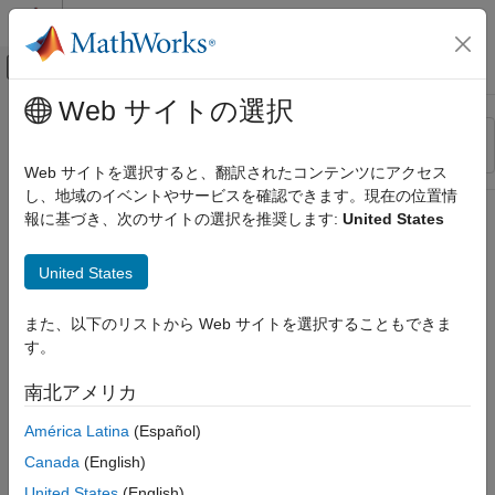
コンテンツへスキップ
MATLAB ヘルプ センター
オフキャンバス ナビゲーション メ
メインコンテンツ
Web サイトの選択
リソース
並べ替え
ソース
Web サイトを選択すると、翻訳されたコンテンツにアクセス
し、地域のイベントやサービスを確認できます。現在の位置情
ステータス
報に基づき、次のサイトの選択を推奨します:
United States
United States
また、以下のリストから Web サイトを選択することもできま
す。
南北アメリカ
América Latina
(Español)
Canada
(English)
United States
(English)