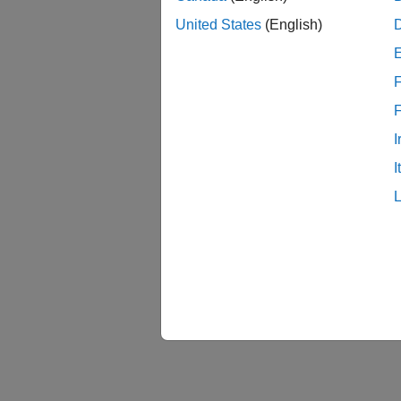
United States
(English)
F
I
I