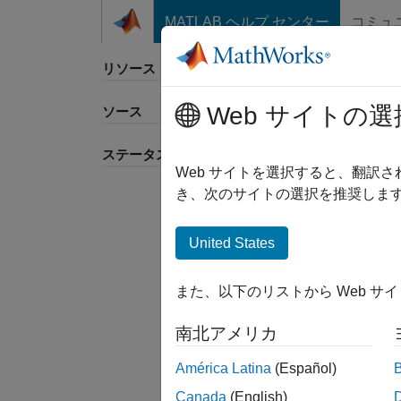
コンテンツへスキップ
MATLAB ヘルプ センター
コミュ
リソース
Web サイトの選
ソース
並べ
ステータス
Web サイトを選択すると、翻訳
き、次のサイトの選択を推奨します
United States
また、以下のリストから Web サ
南北アメリカ
América Latina
(Español)
Canada
(English)