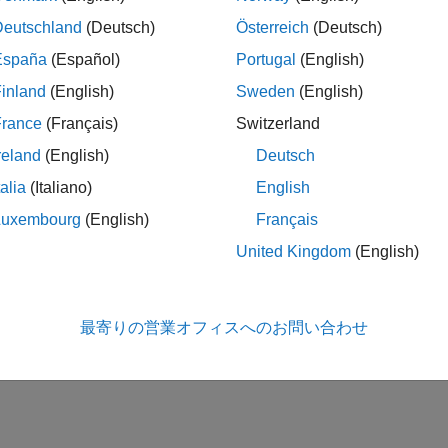
Deutschland
(Deutsch)
Österreich
(Deutsch)
España
(Español)
Portugal
(English)
inland
(English)
Sweden
(English)
France
(Français)
Switzerland
reland
(English)
Deutsch
talia
(Italiano)
English
Luxembourg
(English)
Français
United Kingdom
(English)
最寄りの営業オフィスへのお問い合わせ