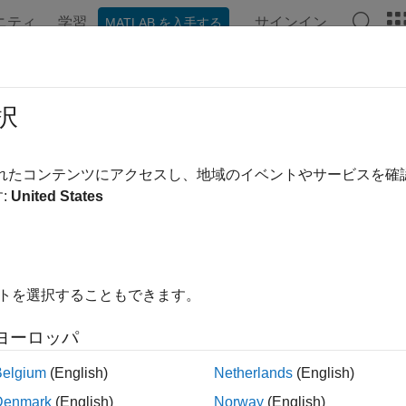
ニティ
学習
サインイン
MATLAB を入手する
択
替え
されたコンテンツにアクセスし、地域のイベントやサービスを
:
United States
イトを選択することもできます。
ヨーロッパ
Belgium
(English)
Netherlands
(English)
Denmark
(English)
Norway
(English)