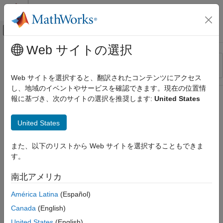
コンテンツへスキップ
MATLAB ヘルプ センター
オフキャンバス ナビゲーション メ
メインコンテンツ
Web サイトの選択
リソース
並べ替え
ソース
Web サイトを選択すると、翻訳されたコンテンツにアクセス
し、地域のイベントやサービスを確認できます。現在の位置情
ステータス
報に基づき、次のサイトの選択を推奨します:
United States
United States
また、以下のリストから Web サイトを選択することもできま
す。
南北アメリカ
América Latina
(Español)
Canada
(English)
United States
(English)