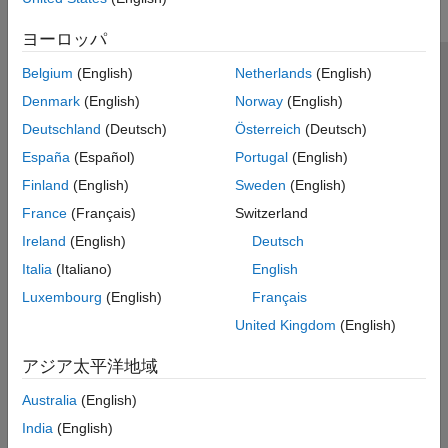
ヨーロッパ
Belgium
(English)
Netherlands
(English)
トラストセンター
商標
プライバシー ポリシー
Denmark
(English)
Norway
(English)
違法コピー防止
アプリケーション ステータス
お問い合わせ
Deutschland
(Deutsch)
Österreich
(Deutsch)
© 1994-2026 The MathWorks, Inc.
España
(Español)
Portugal
(English)
Finland
(English)
Sweden
(English)
Web サイ
日本
France
(Français)
Switzerland
Ireland
(English)
Deutsch
Italia
(Italiano)
English
Luxembourg
(English)
Français
United Kingdom
(English)
アジア太平洋地域
Australia
(English)
India
(English)