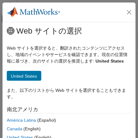
コンテンツへスキップ
MATLAB ヘルプ センター
オフキャンバス ナビゲーション メ
メインコンテンツ
Web サイトの選択
リソース
並べ替え
ソース
Web サイトを選択すると、翻訳されたコンテンツにアクセス
し、地域のイベントやサービスを確認できます。現在の位置情
ステータス
報に基づき、次のサイトの選択を推奨します:
United States
United States
また、以下のリストから Web サイトを選択することもできま
す。
南北アメリカ
América Latina
(Español)
Canada
(English)
United States
(English)