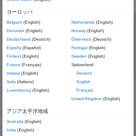
ヨーロッパ
Belgium
(English)
Netherlands
(English)
トラストセンター
商標
プライバシー ポリシー
Denmark
(English)
Norway
(English)
違法コピー防止
アプリケーション ステータス
お問い合わせ
Deutschland
(Deutsch)
Österreich
(Deutsch)
© 1994-2026 The MathWorks, Inc.
España
(Español)
Portugal
(English)
Finland
(English)
Sweden
(English)
Web サイ
日本
France
(Français)
Switzerland
Ireland
(English)
Deutsch
Italia
(Italiano)
English
Luxembourg
(English)
Français
United Kingdom
(English)
アジア太平洋地域
Australia
(English)
India
(English)