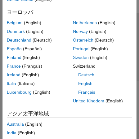
ヨーロッパ
Belgium
(English)
Netherlands
(English)
トラストセンター
商標
プライバシー ポリシー
Denmark
(English)
Norway
(English)
違法コピー防止
アプリケーション ステータス
お問い合わせ
Deutschland
(Deutsch)
Österreich
(Deutsch)
© 1994-2026 The MathWorks, Inc.
España
(Español)
Portugal
(English)
Finland
(English)
Sweden
(English)
Web サイ
日本
France
(Français)
Switzerland
Ireland
(English)
Deutsch
Italia
(Italiano)
English
Luxembourg
(English)
Français
United Kingdom
(English)
アジア太平洋地域
Australia
(English)
India
(English)