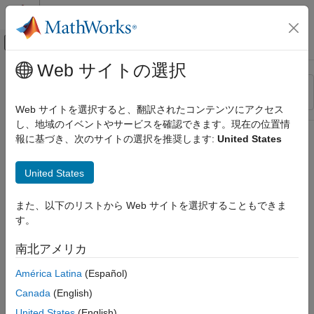
コンテンツへスキップ
MATLAB ヘルプ センター
オフキャンバス ナビゲーション メ
メインコンテンツ
Web サイトの選択
リソース
並べ替え
ソース
Web サイトを選択すると、翻訳されたコンテンツにアクセス
し、地域のイベントやサービスを確認できます。現在の位置情
ステータス
報に基づき、次のサイトの選択を推奨します:
United States
United States
また、以下のリストから Web サイトを選択することもできま
す。
南北アメリカ
América Latina
(Español)
Canada
(English)
United States
(English)