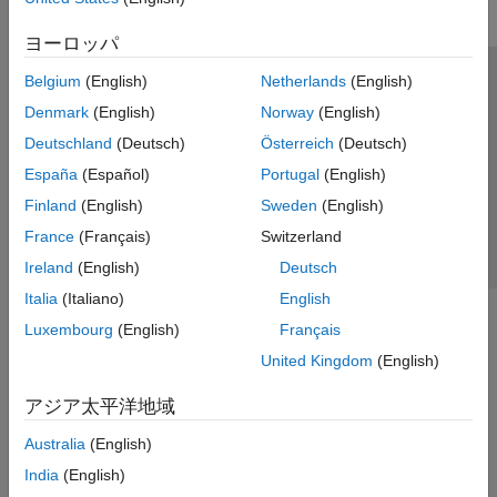
ヨーロッパ
Belgium
(English)
Netherlands
(English)
トラストセンター
商標
プライバシー ポリシー
Denmark
(English)
Norway
(English)
違法コピー防止
アプリケーション ステータス
お問い合わせ
Deutschland
(Deutsch)
Österreich
(Deutsch)
© 1994-2026 The MathWorks, Inc.
España
(Español)
Portugal
(English)
Finland
(English)
Sweden
(English)
Web サイ
日本
France
(Français)
Switzerland
Ireland
(English)
Deutsch
Italia
(Italiano)
English
Luxembourg
(English)
Français
United Kingdom
(English)
アジア太平洋地域
Australia
(English)
India
(English)