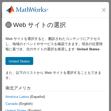
コンテンツへスキップ
MATLAB ヘルプ センター
オフキャンバス ナビゲーション メ
メインコンテンツ
Web サイトの選択
リソース
並べ替え
ソース
Web サイトを選択すると、翻訳されたコンテンツにアクセス
し、地域のイベントやサービスを確認できます。現在の位置情
ステータス
報に基づき、次のサイトの選択を推奨します:
United States
United States
また、以下のリストから Web サイトを選択することもできま
す。
南北アメリカ
América Latina
(Español)
Canada
(English)
United States
(English)