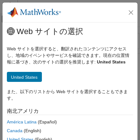
コンテンツへスキップ
MATLAB ヘルプ センター
オフキャンバス ナビゲーション メ
メインコンテンツ
Web サイトの選択
リソース
並べ替え
ソース
Web サイトを選択すると、翻訳されたコンテンツにアクセス
し、地域のイベントやサービスを確認できます。現在の位置情
ステータス
報に基づき、次のサイトの選択を推奨します:
United States
United States
また、以下のリストから Web サイトを選択することもできま
す。
南北アメリカ
América Latina
(Español)
Canada
(English)
United States
(English)