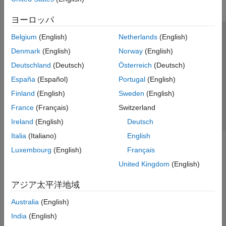
ヨーロッパ
Belgium
(English)
Netherlands
(English)
トラストセンター
商標
プライバシー ポリシー
Denmark
(English)
Norway
(English)
違法コピー防止
アプリケーション ステータス
お問い合わせ
Deutschland
(Deutsch)
Österreich
(Deutsch)
© 1994-2026 The MathWorks, Inc.
España
(Español)
Portugal
(English)
Finland
(English)
Sweden
(English)
Web サイ
日本
France
(Français)
Switzerland
Ireland
(English)
Deutsch
Italia
(Italiano)
English
Luxembourg
(English)
Français
United Kingdom
(English)
アジア太平洋地域
Australia
(English)
India
(English)